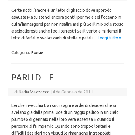
Certe notti l’amore é un letto di ghaccio dove approdo
esausta Ma tu stendi ancora pontili per me e sei l’oceano in
cui m’immergerei per non risalire mai più Sei il mio sole rosso
e scioglieresti anche i poli terrestri Sei il vento e mi riempi il
letto di farfalle svolazzanti di stelle e petali…
Leggi tutto »
Categoria:
Poesie
PARLI DI LEI
di
Nadia Mazzocco
|
4 de Gennaio de 2011
Lei che invecchia tra i suoi sogni e ardenti desideri che si
svelano giá dalla prima luce di un raggio pallido in un cielo
plumbeo di gennaio nella loro vera essenza E quando il
percorso si fa impervio Quando sono troppo lontani e
difficili i desideri non vissuti le rimangono intrappolati